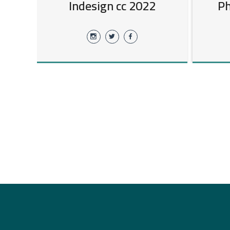
22
Indesign cc 2022
Ph