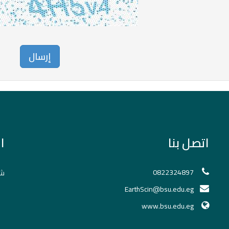
اتصل بنا
ا
0822324897
شك
EarthScin@bsu.edu.eg
www.bsu.edu.eg